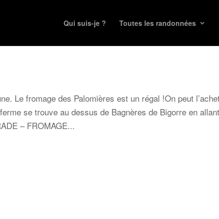
Qui suis-je ?
Toutes les randonnées
eune. Le fromage des Palomières est un régal !On peut l’ache
 ferme se trouve au dessus de Bagnères de Bigorre en allan
RADE – FROMAGE...