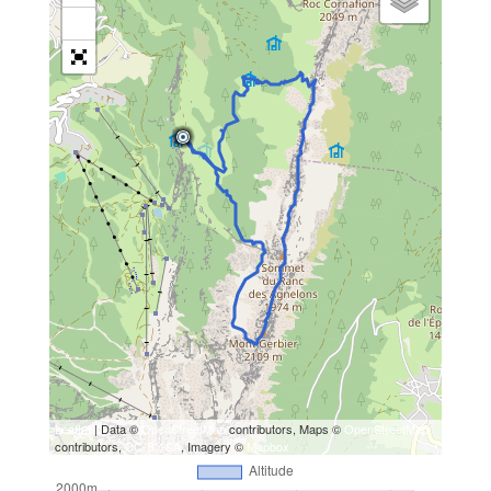
−
Leaflet
| Data ©
OpenStreetMap
contributors, Maps ©
OpenStreetMap
contributors,
CC-BY-SA
, Imagery ©
Mapbox